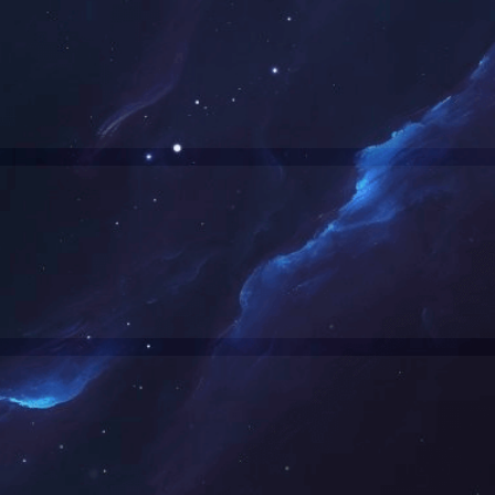
篮球下注平台
咨询中心
球比
企业理念
公司动态
社会责任
视频集锦
群团活动