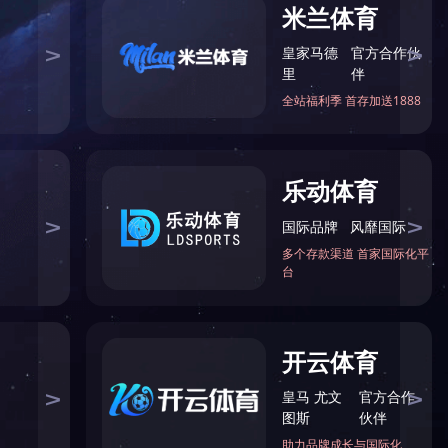
人力资源
篮球下注平台-篮球比
采购平
赛下注平台
台
人才理念
教育培训
诚聘英才